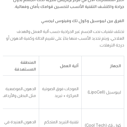
جراحة واكتشف التقنية الأنسب لتحسين قوامك بأمان وفعالية.
الفرق بين ليبوسيل وكول تك وفينوس ليجسي
تختلف تقنيات نحت الجسم غير الجراحية حسب آلية العمل والهدف
العلاجي، ويتم تحديد الأنسب منها بناءً على تقييم الحالة وكمية الدهون أو
درجة الترهلات.
المنطقة
الجهاز
آلية العمل
المستهدفة
الموجات فوق الصوتية
الدهون الموضعية
ليبوسيل (LipoCell)
المركزة + تبريد
مثل البطن والأرداف
تقنية التبريد المتحكم
الدهون العنيدة في
كول تك (Cool Tech)