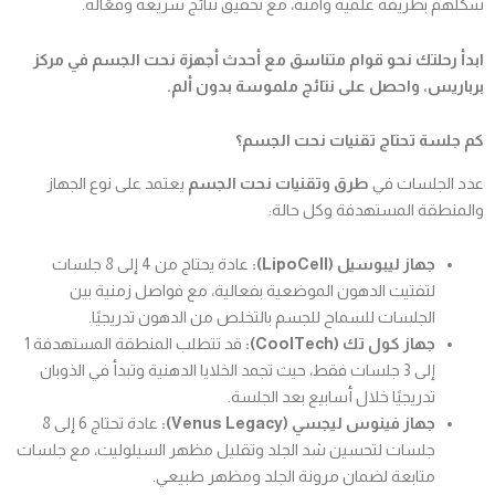
شكلهم بطريقة علمية وآمنة، مع تحقيق نتائج سريعة وفعّالة.
ابدأ رحلتك نحو قوام متناسق مع أحدث أجهزة نحت الجسم في مركز
برباريس، واحصل على نتائج ملموسة بدون ألم.
كم جلسة تحتاج تقنيات نحت الجسم؟
عدد الجلسات في
طرق وتقنيات نحت الجسم
يعتمد على نوع الجهاز
والمنطقة المستهدفة وكل حالة:
جهاز ليبوسيل (LipoCell):
عادة يحتاج من 4 إلى 8 جلسات
لتفتيت الدهون الموضعية بفعالية، مع فواصل زمنية بين
الجلسات للسماح للجسم بالتخلص من الدهون تدريجيًا.
جهاز كول تك (CoolTech):
قد تتطلب المنطقة المستهدفة 1
إلى 3 جلسات فقط، حيث تجمد الخلايا الدهنية وتبدأ في الذوبان
تدريجيًا خلال أسابيع بعد الجلسة.
جهاز فينوس ليجسي (Venus Legacy):
عادة تحتاج 6 إلى 8
جلسات لتحسين شد الجلد وتقليل مظهر السيلوليت، مع جلسات
متابعة لضمان مرونة الجلد ومظهر طبيعي.