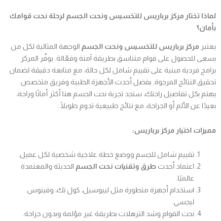
لماذا تختار مركز برباريس للتخسيس ونحت الجسم لرحلة نحت قوامك
بأمان؟
يعتبر
مركز برباريس للتخسيس ونحت الجسم
الوجهة المثالية لكل من
يسعى للحصول على قوام متناسق بطريقة آمنة وفعّالة. يوفّر المركز
برامج فردية مبنية على تقييم شامل لكل حالة، مع متابعة دقيقة لضمان
تحقيق النتائج المرجوة. بفضل أحدث الأجهزة الطبية وفريق متخصص
يهتم بكل تفاصيل راحتك، ستجد تجربة نحت الجسم هنا أكثر أمانًا وراحة،
بعيدًا عن الألم أو الجراحة، مع نتائج طبيعية تدوم طويلًا.
مميزات اختيار مركز برباريس:
تقييم شامل للجسم ووضع خطة علاجية شخصية لكل عميل.
اعتماد أحدث
طرق وتقنيات نحت الجسم
الحديثة والمعتمدة
عالميًا.
استخدام أجهزة متطورة مثل ليبوسيل، كول تك، وفينوس
ليجسي.
نحت القوام وشد الترهلات بطريقة غير مؤلمة وبدون جراحة.