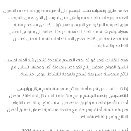
تعتمد
طرق وتقنيات نحت الجسم
على أجهزة متطورة تستهدف الدهون
العنيدة وترهلات الجلد بدقة وأمان، مثل ليبوسيل الذي يعمل بالموجات
فوق الصوتية المركزة مع التبريد، وجهاز كول تك الذي يستخدم تقنية
Cryolipolysis لتجميد الخلايا الدهنية تدريجيًا، إضافة إلى فينوس ليجسي
تقنية معتمدة من FDA لبعض الاستخدامات التجميلية مثل تحسين
التجاعيد والسيلوليت.
هذه التقنيات توفر
فوائد نحت الجسم
متعددة تشمل شد الجلد، تحسين
تناسق القوام، وتحفيز إنتاج الكولاجين لمرونة أكبر ومظهر شبابي، مع
نتائج ملموسة وسريعة تسمح بالعودة للنشاط اليومي مباشرة.
إذا كنت تبحث عن تجربة آمنة ونتائج ملموسة، يقدم
مركز برباريس
للتخسيس ونحت الجسم
برامج متكاملة تناسب كل احتياجاتك. بفضل
أحدث الأجهزة الطبية وفريق متخصص، ستستمتع برحلة نحت القوام
بطريقة علمية، آمنة، ومريحة، مع متابعة مستمرة لضمان تحقيق أفضل
النتائج وتعزيز ثقتك بنفسك.