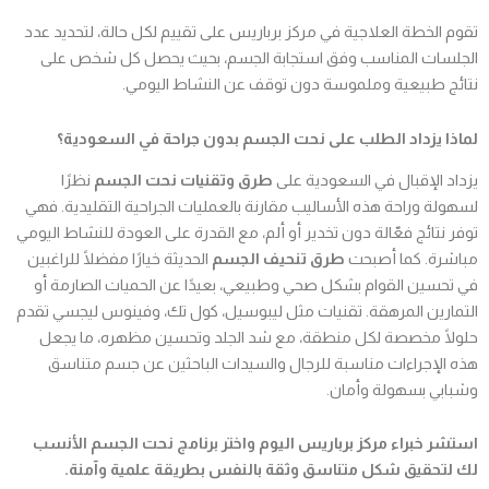
تقوم الخطة العلاجية في مركز برباريس على تقييم لكل حالة، لتحديد عدد
الجلسات المناسب وفق استجابة الجسم، بحيث يحصل كل شخص على
نتائج طبيعية وملموسة دون توقف عن النشاط اليومي.
لماذا يزداد الطلب على نحت الجسم بدون جراحة في السعودية؟
يزداد الإقبال في السعودية على
طرق وتقنيات نحت الجسم
نظرًا
لسهولة وراحة هذه الأساليب مقارنة بالعمليات الجراحية التقليدية. فهي
توفر نتائج فعّالة دون تخدير أو ألم، مع القدرة على العودة للنشاط اليومي
مباشرة. كما أصبحت
طرق تنحيف الجسم
الحديثة خيارًا مفضلًا للراغبين
في تحسين القوام بشكل صحي وطبيعي، بعيدًا عن الحميات الصارمة أو
التمارين المرهقة. تقنيات مثل ليبوسيل، كول تك، وفينوس ليجسي تقدم
حلولًا مخصصة لكل منطقة، مع شد الجلد وتحسين مظهره، ما يجعل
هذه الإجراءات مناسبة للرجال والسيدات الباحثين عن جسم متناسق
وشبابي بسهولة وأمان.
استشر خبراء مركز برباريس اليوم واختر برنامج نحت الجسم الأنسب
لك لتحقيق شكل متناسق وثقة بالنفس بطريقة علمية وآمنة.