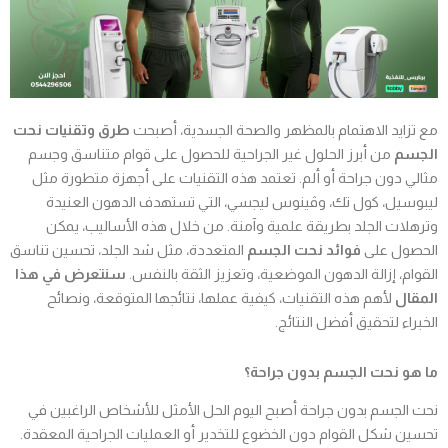
مع تزايد الاهتمام بالمظهر والصحة الجسدية، أصبحت
طرق وتقنيات نحت
الجسم
من أبرز الحلول غير الجراحية للحصول على قوام متناسق وجسم
مثالي دون جراحة أو ألم. تعتمد هذه التقنيات على أجهزة متطورة مثل
ليبوسيل، كول تك، وڤينوس ليجسي، التي تستهدف الدهون العنيدة
وترهلات الجلد بطريقة علمية وآمنة. من خلال هذه الأساليب، يمكن
الحصول على
فوائد نحت الجسم
المتعددة، مثل شد الجلد، تحسين تناسق
القوام، إزالة الدهون الموضعية، وتعزيز الثقة بالنفس.
سنتعرض في هذا
المقال
لأهم هذه التقنيات، كيفية عملها، نتائجها المتوقعة، ونصائح
الخبراء لتحقيق أفضل النتائج.
ما هو نحت الجسم بدون جراحة؟
نحت الجسم بدون جراحة أصبح اليوم الحل الأمثل للأشخاص الراغبين في
تحسين شكل القوام دون الخضوع للتخدير أو العمليات الجراحية المعقدة.