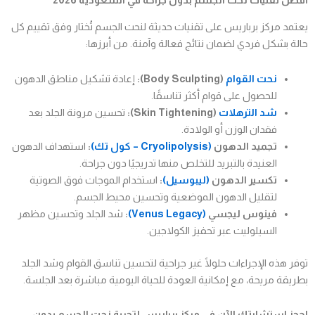
أفضل تقنيات نحت الجسم بدون جراحة في السعودية 2026
يعتمد مركز برباريس على تقنيات حديثة لنحت الجسم تُختار وفق تقييم كل
حالة بشكل فردي لضمان نتائج فعالة وآمنة. من أبرزها:
نحت القوام
(Body Sculpting):
إعادة تشكيل مناطق الدهون
للحصول على قوام أكثر تناسقًا.
شد الترهلات
(Skin Tightening):
تحسين مرونة الجلد بعد
فقدان الوزن أو الولادة.
تجميد الدهون
(Cryolipolysis – كول تك)
:
استهداف الدهون
العنيدة بالتبريد للتخلص منها تدريجيًا دون جراحة.
تكسير الدهون
(ليبوسيل)
:
استخدام الموجات فوق الصوتية
لتقليل الدهون الموضعية وتحسين محيط الجسم.
فينوس ليجسي
(Venus Legacy)
:
شد الجلد وتحسين مظهر
السيلوليت عبر تحفيز الكولاجين.
توفر هذه الإجراءات حلولًا غير جراحية لتحسين تناسق القوام وشد الجلد
بطريقة مريحة، مع إمكانية العودة للحياة اليومية مباشرة بعد الجلسة.
احجز استشارتك الآن في مركز برباريس لتجربة نحت الجسم بدون