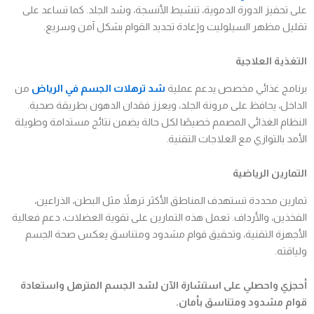
على تحفيز الدورة الدموية، تنشيط الأنسجة، وشد الجلد. كما تساعد على
تقليل مظهر السيلوليت وإعادة تحديد القوام بشكل آمن وسريع.
التغذية العلاجية
برنامج غذائي مخصص يدعم عملية
شد ترهلات الجسم في الرياض
من
الداخل، يحافظ على مرونة الجلد، ويعزز فقدان الدهون بطريقة صحية.
النظام الغذائي المصمم خصيصًا لكل حالة يضمن نتائج مستدامة وطويلة
الأمد بالتوازي مع العلاجات التقنية.
التمارين الرياضية
تمارين محددة تستهدف المناطق الأكثر ترهلاً مثل البطن، الذراعين،
الفخذين، والأرداف. تعمل هذه التمارين على تقوية العضلات، دعم فعالية
الأجهزة التقنية، وتحقيق قوام مشدود ومتناسق يعكس صحة الجسم
ولياقته.
أحجزي واحصلي على استشارة الآن لشد الجسم المترهل واستعادة
قوام مشدود ومتناسق بأمان.