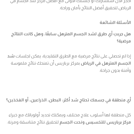
احجز الآن استشارتك أو جلستك الأولى مع أفضل مركز شد الجسم في
الرياض لتحقيق أفضل النتائج بأمان وراحة.
الأسئلة الشائعة
هل جربتِ أي طرق لشد الجسم المترهل سابقًا، وهل كانت النتائج
مرضية؟
إذا لم تحصلي على نتائج مرضية مع الطرق التقليدية، يمكن لجلسات
شد
الجسم المترهل في الرياض
بمركز برباريس أن تمنحك نتائج ملموسة
وآمنة بدون جراحة.
أي منطقة في جسمك تحتاج شد أكثر: البطن، الذراعين، أو الفخذين؟
كل منطقة لها أسلوب علاج مختلف، ويمكنك تحديد أولوياتك مع خبراء
مركز برباريس للتخسيس ونحت الجسم
لتحقيق نتائج متناسقة ومرنة.