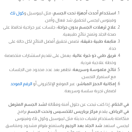
استخدام أحدث أجهزة نحت الجسم:
مثل ليبوسيل و
كول تك
وفينوس ليجسي لتحقيق شد فعال وآمن.
علاج ترهلات الجسم بدون جراحة:
جلسات غير جراحية تحافظ على
صحة الجلد وتمنح نتائج طبيعية.
متابعة طبية دقيقة:
تضمن تحقيق أفضل النتائج لكل حالة على
حدة.
فريق طبي ذو خبرة عالية:
يعمل على تقديم استشارات متخصصة
وخطة علاجية فردية.
نتائج ملموسة وسريعة:
تظهر بعد عدد محدود من الجلسات
مع استمرار التحسن.
إمكانية الحجز المباشر:
عبر الموقع الإلكتروني أو
الرقم الموحد
لضمان تجربة سلسة وسريعة.
في الختام،
إذا كنت تبحث عن حلول آمنة وفعّالة
لشد الجسم المترهل
في الرياض
، يقدم
مركز برباريس للتخسيس ونحت الجسم
برامج
متكاملة باستخدام تقنيات حديثة مثل ليبوسيل وكول تك وفينوس
ليجسي. استعد
شد الجلد بعد الرجيم
واستمتع بقوام مشدود ومتناسق.