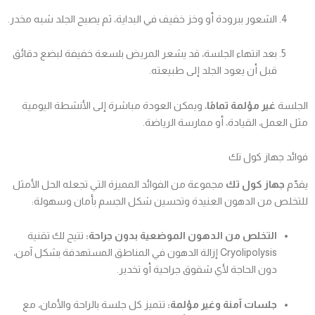
الشعور ببرودة أو وخز خفيف في البداية، ثم يصبح الجلد شبه مخدر.
بعد انتهاء الجلسة، قد يشعر المريض بلسعة خفيفة لبضع دقائق
قبل أن يعود الجلد إلى طبيعته.
الجلسة
غير مؤلمة تمامًا
، ويمكن العودة مباشرة إلى الأنشطة اليومية
مثل العمل، القيادة، أو ممارسة الرياضة.
فوائد جهاز كول تك
يقدّم
جهاز كول تك
مجموعة من الفوائد المميزة التي تجعله الحل الأمثل
للتخلص من الدهون العنيدة وتحسين شكل الجسم بأمان وسهولة:
التخلص من الدهون الموضعية بدون جراحة:
تتيح لك تقنية
Cryolipolysis إزالة الدهون في المناطق المستهدفة بشكل آمن،
دون الحاجة لأي شقوق جراحية أو تخدير.
جلسات آمنة وغير مؤلمة:
تتميز كل جلسة بالراحة والأمان، مع