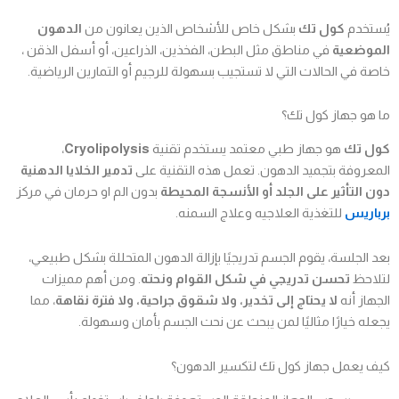
يُستخدم
كول تك
بشكل خاص للأشخاص الذين يعانون من
الدهون
الموضعية
في مناطق مثل البطن، الفخذين، الذراعين، أو أسفل الذقن ،
خاصة في الحالات التي لا تستجيب بسهولة للرجيم أو التمارين الرياضية.
ما هو جهاز كول تك؟
كول تك
هو جهاز طبي معتمد يستخدم تقنية
Cryolipolysis
،
المعروفة بتجميد الدهون. تعمل هذه التقنية على
تدمير الخلايا الدهنية
دون التأثير على الجلد أو الأنسجة المحيطة
بدون الم او حرمان في مركز
برباريس
للتغذية العلاجيه وعلاج السمنه.
بعد الجلسة، يقوم الجسم تدريجيًا بإزالة الدهون المتحللة بشكل طبيعي،
لتلاحظ
تحسن تدريجي في شكل القوام ونحته
. ومن أهم مميزات
الجهاز أنه
لا يحتاج إلى تخدير، ولا شقوق جراحية، ولا فترة نقاهة
، مما
يجعله خيارًا مثاليًا لمن يبحث عن نحت الجسم بأمان وسهولة.
كيف يعمل جهاز كول تك لتكسير الدهون؟