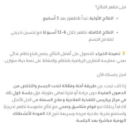
متى تظهر النتائج؟
النتائج الأولية:
تبدأ بالظهور بعد
3 أسابيع
.
النتائج الكاملة:
تظهر خلال
6–12 أسبوعًا
مع تحسين تدريجي
لملامح الجسم.
نصيحة الخبراء:
للحصول على أفضل النتائج، ينصح باتباع نظام غذائي
صحي، ممارسة التمارين الرياضية بانتظام، والحفاظ على نمط حياة متوازن.
احجز جلستك الآن
إذا كنت تبحث عن
طريقة آمنة وفعّالة لنحت الجسم والتخلص من
الدهون العنيدة
دون جراحة أو فترة تعافي طويلة، فإن
جلسة كول تك
في مركز برباريس للتغذية العلاجية وعلاج السمنة
هي الحل الأمثل
لك.ابدأ رحلتك نحو
قوام متناسق وصحي
مع نتائج ملموسة تظهر تدريجيًا،
واستمتع بتجربة علاجية مريحة وسريعة تتيح لك
العودة لأنشطتك
اليومية مباشرة بعد الجلسة
.