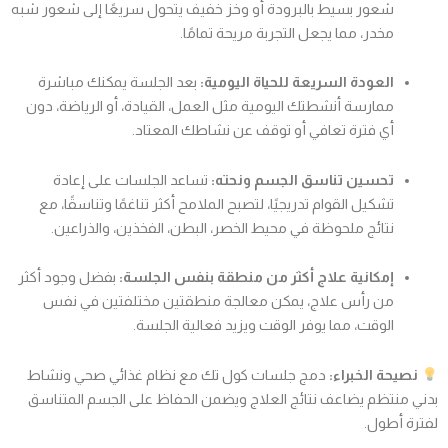
شعور بسيط بالبرودة أو وخز خفيف يتحول سريعًا إلى شعور شبه
مخدر، مما يجعل التجربة مريحة تمامًا.
العودة السريعة للحياة اليومية:
بعد الجلسة يمكنك مباشرة
ممارسة أنشطتك اليومية مثل العمل، القيادة، أو الرياضة، دون
أي فترة تعافي أو توقف عن نشاطك المعتاد.
تحسين تناسق الجسم ونحته:
تساعد الجلسات على إعادة
تشكيل القوام تدريجيًا، لتصبح الملامح أكثر تناغمًا وتناسقًا، مع
نتائج ملحوظة في محيط الخصر، البطن، الفخذين، والذراعين.
إمكانية علاج أكثر من منطقة بنفس الجلسة:
بفضل وجود أكثر
من رأس علاج، يمكن معالجة منطقتين مختلفتين في نفس
الوقت، مما يوفر الوقت ويزيد فعالية الجلسة.
نصيحة الخبراء:
دمج جلسات كول تك مع نظام غذائي صحي ونشاط
بدني منتظم يضاعف نتائج العلاج ويضمن الحفاظ على الجسم المتناسق
لفترة أطول.