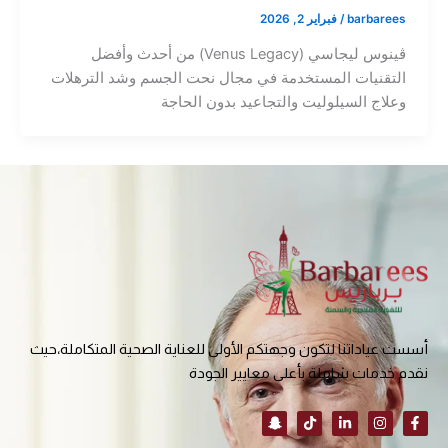
barbarees
/
فبراير 2, 2026
ڤينوس ليجاسي (Venus Legacy) من أحدث وأفضل
التقنيات المستخدمة في مجال نحت الجسم وشد الترهلات
وعلاج السيلوليت والتجاعيد بدون الحاجة
أسست عياداتنا لتكون وجهتكم الأولى للعناية الصحية المتكاملة،حيث
نقدم خدمات شاملة بأعلى معايير الجودة
S
T
L
I
F
n
i
i
n
a
a
k
n
s
c